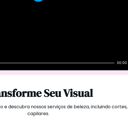
P
l
a
y
00:00
nsforme Seu Visual
e descubra nossos serviços de beleza, incluindo cortes
capilares.