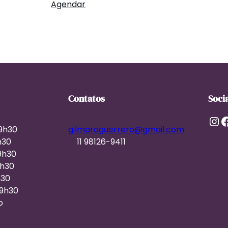
Agendar
Contatos
Soci
Instagram
Facebook
19h30
gilmaraguerrero@gmail.com
h30
11 98126-9411
9h30
9h30
h30
19h30
o